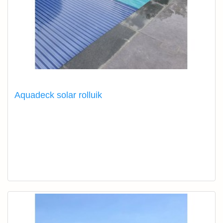
Aquadeck solar rolluik