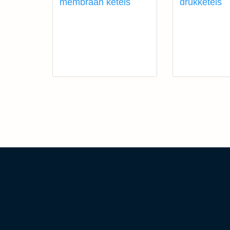
membraan ketels
drukketels