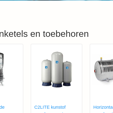
nketels en toebehoren
rde
C2LITE kunstof
Horizonta