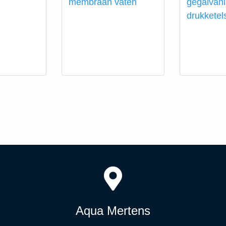
membraan vaten
gegalvan
drukketel
Aqua Mertens