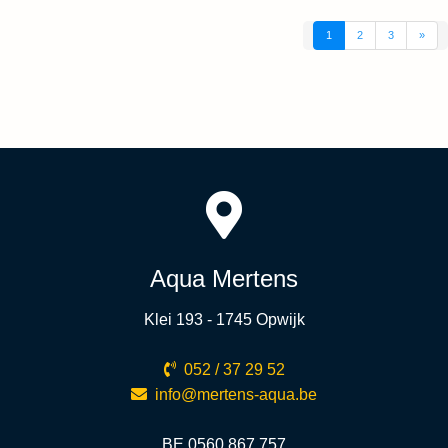
1
2
3
»
Aqua Mertens
Klei 193 - 1745 Opwijk
052 / 37 29 52
info@mertens-aqua.be
BE 0560.867.757