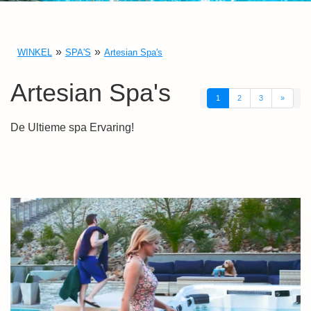
WINKEL
SPA'S
Artesian Spa's
Artesian Spa's
1
2
3
»
De Ultieme spa Ervaring!