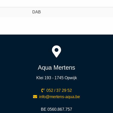
DAB
Aqua Mertens
Klei 193 - 1745 Opwijk
052 / 37 29 52
info@mertens-aqua.be
BE 0560.867.757